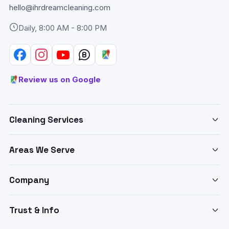
hello@ihrdreamcleaning.com
Daily, 8:00 AM - 8:00 PM
Review us on Google
Cleaning Services
Deep Cleaning Abu Dhabi
Areas We Serve
Home & Apartment Cleaning
Cleaning services across Abu Dhabi:
Villa Cleaning Abu Dhabi
Company
Sofa & Upholstery Cleaning
Cleaning Services in
Musaffah
About IHR Dream Cleaning
Carpet & Rug Cleaning
Cleaning Services in
Al Reem Island
Trust & Info
Pricing
Floor & Tile Cleaning
Cleaning Services in
Khalifa City