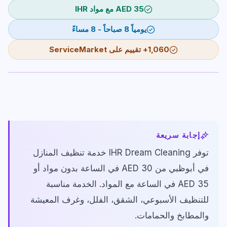
AED 35 مع مواد IHR
Carpet & Rug Cleaning
Al Bateen
يومياً 8 صباحاً - 8 مساءً
Mattress Cleaning
Al Khalidiyah
تقييم على ServiceMarket
1,060+
Floor & Tile Cleaning
Tourist Club Area (Al Zahiyah)
Curtain Cleaning
View all areas
Handyman Services
AC & Duct Cleaning
إجابة سريعة
Window & Glass Cleaning
توفر IHR Dream Cleaning خدمة تنظيف المنازل
Commercial & Office Cleaning
في أبوظبي من AED 30 في الساعة بدون مواد أو
AED 35 في الساعة مع المواد. الخدمة مناسبة
للتنظيف الأسبوعي، الشقق، الفلل، وغرف المعيشة
والمطابخ والحمامات.