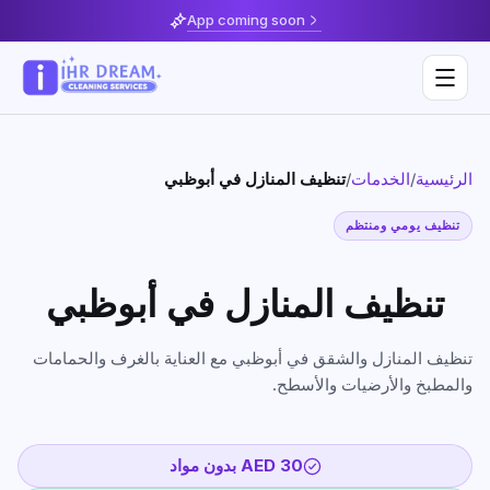
App coming soon
تنظيف المنازل في أبوظبي
/
الخدمات
/
الرئيسية
Deep Cleaning
تنظيف يومي ومنتظم
Home & Apartment Cleaning
Musaffah
تنظيف المنازل في أبوظبي
Villa Cleaning
Al Reem Island
Move In / Move Out Cleaning
Khalifa City
تنظيف المنازل والشقق في أبوظبي مع العناية بالغرف والحمامات
والمطبخ والأرضيات والأسطح.
Kitchen Cleaning
Al Reef
Post Construction Cleaning
Saadiyat Island
AED 30 بدون مواد
Sofa & Upholstery Cleaning
Yas Island