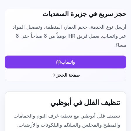
Carpet & Rug Cleaning
Al Bateen
حجز سريع في
جزيرة السعديات
Mattress Cleaning
Al Khalidiyah
أرسل نوع الخدمة، حجم العقار، المنطقة، وتفضيل المواد
Floor & Tile Cleaning
عبر واتساب. يعمل فريق IHR يومياً من 8 صباحاً حتى 8
Tourist Club Area (Al Zahiyah)
مساءً.
Curtain Cleaning
View all areas
Handyman Services
واتساب
AC & Duct Cleaning
صفحة الحجز
Window & Glass Cleaning
Commercial & Office Cleaning
تنظيف الفلل في أبوظبي
تنظيف فلل أبوظبي مع تغطية غرف النوم والحمامات
والمطبخ والمجلس والسلالم والبلكونات والأرضيات.