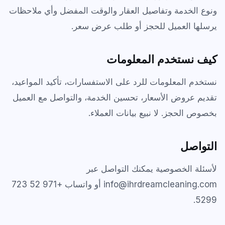
ونوع الخدمة وتفاصيل العقار والوقت المفضل وأي ملاحظات
Carpet & Rug Cleaning
Al Bateen
يرسلها العميل للحجز أو طلب عرض سعر.
Mattress Cleaning
Al Khalidiyah
كيف نستخدم المعلومات
Floor & Tile Cleaning
Tourist Club Area (Al Zahiyah)
Curtain Cleaning
نستخدم المعلومات للرد على الاستفسارات، تأكيد المواعيد،
View all areas
تقديم عروض الأسعار، تحسين الخدمة، والتواصل مع العميل
Handyman Services
بخصوص الحجز. لا نبيع بيانات العملاء.
AC & Duct Cleaning
Window & Glass Cleaning
التواصل
Commercial & Office Cleaning
لأسئلة الخصوصية يمكنك التواصل عبر
+971 52 723
أو واتساب
info@ihrdreamcleaning.com
.
5299