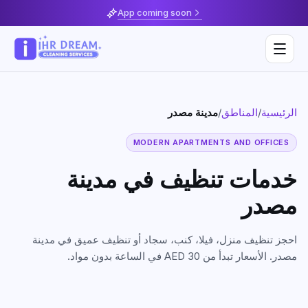
App coming soon
مدينة مصدر
/
المناطق
/
الرئيسية
Deep Cleaning
MODERN APARTMENTS AND OFFICES
Home & Apartment Cleaning
Musaffah
خدمات تنظيف في
مدينة
Villa Cleaning
Al Reem Island
مصدر
Move In / Move Out Cleaning
Khalifa City
احجز تنظيف منزل، فيلا، كنب، سجاد أو تنظيف عميق في
مدينة
Kitchen Cleaning
Al Reef
مصدر
. الأسعار تبدأ من AED 30 في الساعة بدون مواد.
Post Construction Cleaning
Saadiyat Island
Sofa & Upholstery Cleaning
Yas Island