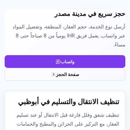
Carpet & Rug Cleaning
Al Bateen
حجز سريع في
مدينة مصدر
Mattress Cleaning
Al Khalidiyah
أرسل نوع الخدمة، حجم العقار، المنطقة، وتفضيل المواد
Floor & Tile Cleaning
عبر واتساب. يعمل فريق IHR يومياً من 8 صباحاً حتى 8
Tourist Club Area (Al Zahiyah)
مساءً.
Curtain Cleaning
View all areas
Handyman Services
واتساب
AC & Duct Cleaning
صفحة الحجز
Window & Glass Cleaning
Commercial & Office Cleaning
تنظيف الانتقال والتسليم في أبوظبي
تنظيف شقق وفلل فارغة قبل الانتقال أو عند تسليم
العقار، مع التركيز على الخزائن والمطبخ والحمامات